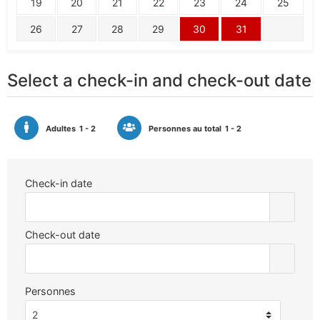
19
20
21
22
23
24
25
26
27
28
29
30
31
Select a check-in and check-out date
Adultes
1 - 2
Personnes au total
1 - 2
Check-in date
Check-out date
Personnes