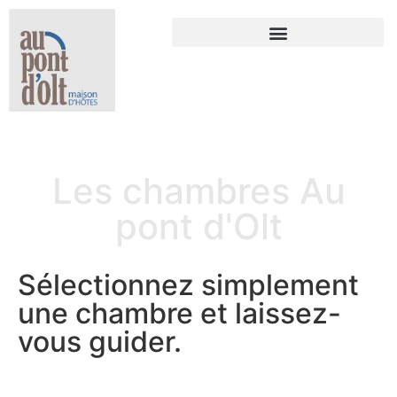
Les chambres Au
pont d'Olt
Accueil
»
Les chambres Au pont d’Olt
Sélectionnez simplement
une chambre et laissez-
vous guider.