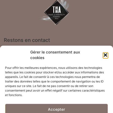
Restons en contact
25 av de Saint Geniez
Gérer le consentement aux
cookies
12500 Saint Côme d'Olt - France
Pour offrir les meilleures expériences, nous utilisons des technologies
telles que les cookies pour stocker et/ou accéder aux informations des
appareils. Le fait de consentir à ces technologies nous permettra de
+33 6 52 46 24 20
traiter des données telles que le comportement de navigation ou les ID
uniques sur ce site. Le fait de ne pas consentir ou de retirer son
aupontdolt@gmail.com
consentement peut avoir un effet négatif sur certaines caractéristiques
et fonctions.
Accepter