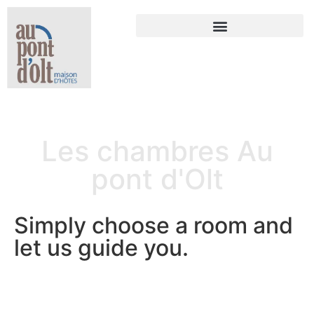
Les chambres Au
pont d'Olt
Homepage
»
The rooms at Au Pont d'Olt
Simply choose a room and
let us guide you.