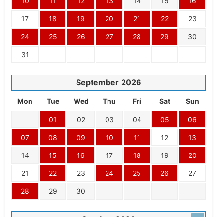
10
11
12
13
14
15
16
17
18
19
20
21
22
23
24
25
26
27
28
29
30
31
September
2026
Mon
Tue
Wed
Thu
Fri
Sat
Sun
01
02
03
04
05
06
07
08
09
10
11
12
13
14
15
16
17
18
19
20
21
22
23
24
25
26
27
28
29
30