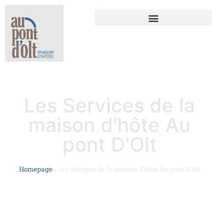
Les Services de la
maison d'hôte Au
pont D'Olt
Homepage
»
Les Services de la maison d’hôte Au pont D’Olt